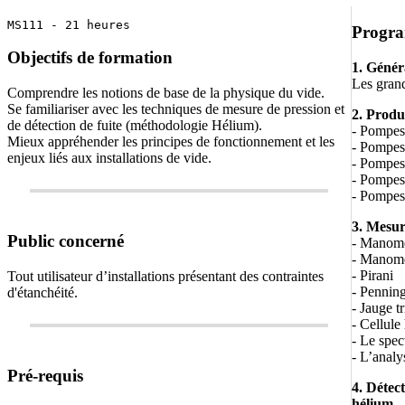
MS111 - 21 heures
Progr
Objectifs de formation
1. Génér
Les grand
Comprendre les notions de base de la physique du vide.
Se familiariser avec les techniques de mesure de pression et
2. Produ
de détection de fuite (méthodologie Hélium).
- Pompes 
Mieux appréhender les principes de fonctionnement et les
- Pompes
enjeux liés aux installations de vide.
- Pompes
- Pompes 
- Pompes
3. Mesur
Public concerné
- Manomè
- Manomè
- Pirani
Tout utilisateur d’installations présentant des contraintes
- Pennin
d'étanchéité.
- Jauge t
- Cellule
- Le spe
- L’analy
Pré-requis
4. Détec
hélium